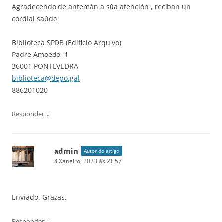
Agradecendo de antemán a súa atención , reciban un
cordial saúdo
Biblioteca SPDB (Edificio Arquivo)
Padre Amoedo, 1
36001 PONTEVEDRA
biblioteca@depo.gal
886201020
↓
Responder
admin
Autor do artigo
8 Xaneiro, 2023 ás 21:57
Enviado. Grazas.
↓
Responder