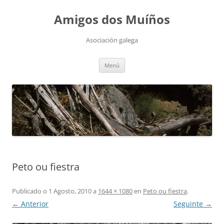
Saltar
ao
Amigos dos Muíños
contido
Asociación galega
Menú
Peto ou fiestra
Publicado o
1 Agosto, 2010
a
1644 × 1080
en
Peto ou fiestra
.
← Anterior
Seguinte →