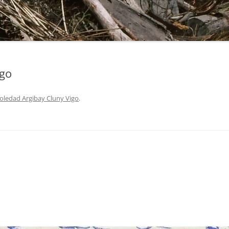
igo
oledad Argibay Cluny Vigo
.