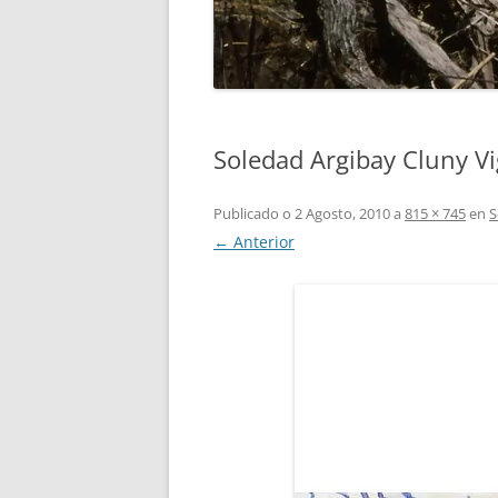
Soledad Argibay Cluny V
Publicado o
2 Agosto, 2010
a
815 × 745
en
S
← Anterior