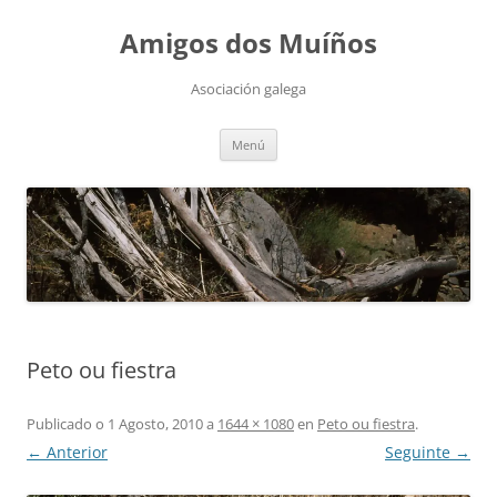
Saltar
ao
Amigos dos Muíños
contido
Asociación galega
Menú
Peto ou fiestra
Publicado o
1 Agosto, 2010
a
1644 × 1080
en
Peto ou fiestra
.
← Anterior
Seguinte →