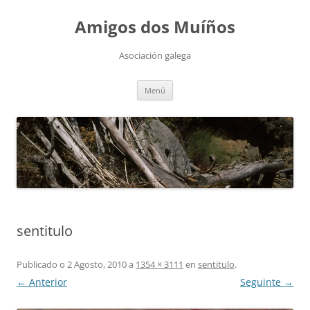
Saltar
ao
Amigos dos Muíños
contido
Asociación galega
Menú
sentitulo
Publicado o
2 Agosto, 2010
a
1354 × 3111
en
sentitulo
.
← Anterior
Seguinte →